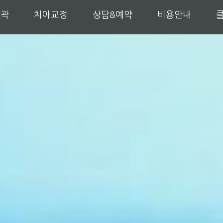
윤곽
치아교정
상담&예약
비용안내