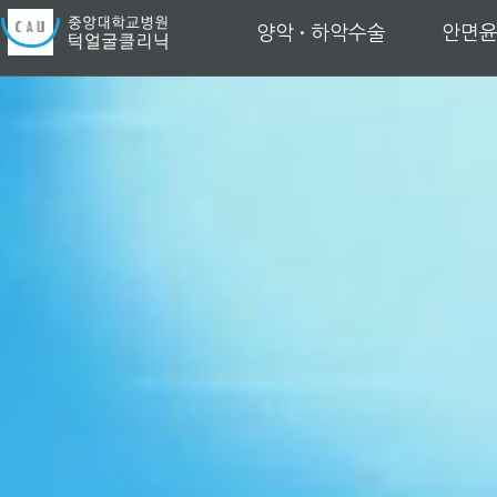
양악
·
하악수술
안면